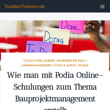
TooldesTrainers.de
TOOLS FÜR LEHRER
|
KONKRETER FALL
|
LERNMANAGEMENT-TOOLS (LMS)
|
PODIA
Wie man mit Podia Online-
Schulungen zum Thema
Bauprojektmanagement