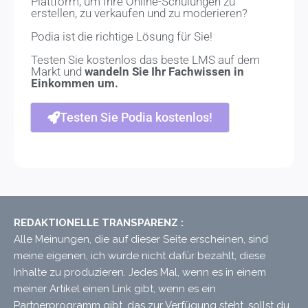
Plattform, um Ihre Online-Schulungen zu
erstellen, zu verkaufen und zu moderieren?
Podia ist die richtige Lösung für Sie!
Testen Sie kostenlos das beste LMS auf dem
Markt und
wandeln Sie Ihr Fachwissen in
Einkommen um.
Testen Sie Podia kostenlos!
REDAKTIONELLE TRANSPARENZ :
Alle Meinungen, die auf dieser Seite erscheinen, sind
meine eigenen, ich wurde nicht dafür bezahlt, diese
Inhalte zu produzieren. Jedes Mal, wenn es in einem
meiner Artikel einen Link gibt, wenn es ein
Partnerprogramm gibt, das zur Verfügung steht, sollst du