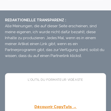
REDAKTIONELLE TRANSPARENZ :
Alle Meinungen, die auf dieser Seite erscheinen, sind
meine eigenen, ich wurde nicht dafür bezahlt, diese
Inhalte zu produzieren. Jedes Mal, wenn es in einem
meiner Artikel einen Link gibt, wenn es ein
Partnerprogramm gibt, das zur Verfügung steht, sollst du
wissen, dass du auf einen Partnerlink klickst.
L'OUTIL DU FORMATEUR VIDÉASTE
🛠 CopyTuts
— l'app macOS
gratuite
qui colle vos
textes dans l'ordre pendant vos enregistrements. Fini
les pauses copier-coller dans vos tutoriels.
Découvrir CopyTuts →