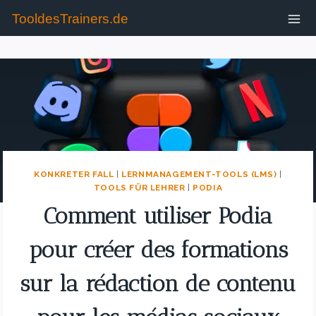
TooldesTrainers.de
KONKRETER FALL
|
LERNMANAGEMENT-TOOLS (LMS)
|
TOOLS FÜR LEHRER
|
PODIA
Comment utiliser Podia
pour créer des formations
sur la rédaction de contenu