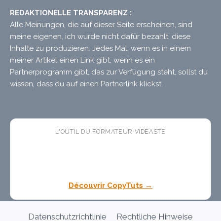
REDAKTIONELLE TRANSPARENZ :
Alle Meinungen, die auf dieser Seite erscheinen, sind
meine eigenen, ich wurde nicht dafür bezahlt, diese
Inhalte zu produzieren. Jedes Mal, wenn es in einem
meiner Artikel einen Link gibt, wenn es ein
Partnerprogramm gibt, das zur Verfügung steht, sollst du
wissen, dass du auf einen Partnerlink klickst.
L'OUTIL DU FORMATEUR VIDÉASTE
🛠 CopyTuts
— l'app macOS
gratuite
qui colle vos
textes dans l'ordre pendant vos enregistrements. Fini
les pauses copier-coller dans vos tutoriels.
Découvrir CopyTuts →
Datenschutzrichtlinie
Rechtliche Hinweise