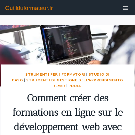
Outilduformateur.fr
STRUMENTI PER I FORMATORI
|
STUDIO DI
CASO
|
STRUMENTI DI GESTIONE DELL'APPRENDIMENTO
(LMS)
|
PODIA
Comment créer des
formations en ligne sur le
développement web avec