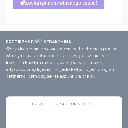
Zostań panem własnego czasu!
PRZEJRZYSTOŚĆ REDAKCYJNA :
Wszystkie opinie pojawiające się na tej stronie są moimi
własnymi, nie zapłacono mi za przygotowanie tych
treści. Za każdym razem, gdy w jednym z moich
artykułów znajduje się link, jeśli dostępny jest program
partnerski, pamiętaj, że klikasz link partnerski.
L'OUTIL DU FORMATEUR VIDÉASTE
🛠 CopyTuts
— l'app macOS
gratuite
qui colle vos
textes dans l'ordre pendant vos enregistrements. Fini
les pauses copier-coller dans vos tutoriels.