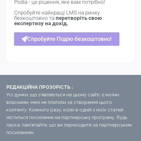
Podia - це рішення, яке вам потрібно!
Спробуйте найкращі LMS на ринку
безкоштовно та
перетворіть свою
експертизу на дохід.
Спробуйте Подію безкоштовно!
РЕДАКЦІЙНА ПРОЗОРІСТЬ :
Усі думки, що з'являються на цьому сайті, є моїми
власними, мені не платили за створення цього
контенту. Кожного разу, коли в одній з моїх статей
міститься посилання на партнерську програму, будь
ласка, пам'ятайте, що ви переходите за партнерським
посиланням.