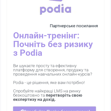
Партнерське посилання
Онлайн-тренінг:
Почніть без ризику
з Podia
Ви шукаєте просту та ефективну
платформу для створення, продажу та
проведення навчальних онлайн-курсів?
Podia - це рішення, яке вам потрібно!
Спробуйте найкращі LMS на ринку
безкоштовно та
перетворіть свою
експертизу на дохід.