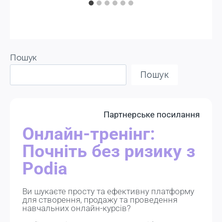
Пошук
Пошук
Партнерське посилання
Онлайн-тренінг:
Почніть без ризику з
Podia
Ви шукаєте просту та ефективну платформу
для створення, продажу та проведення
навчальних онлайн-курсів?