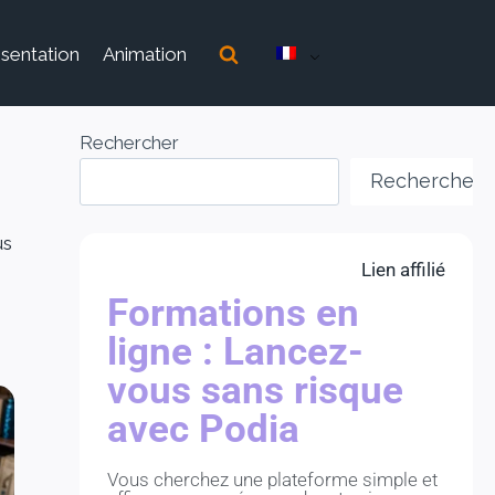
sentation
Animation
Rechercher
Rechercher
us
Lien affilié
Formations en
ligne : Lancez-
vous sans risque
avec Podia
Vous cherchez une plateforme simple et