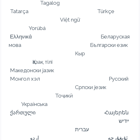
Tagalog
Tatarça Türkçe
Việt ngữ
Yorùbá
Ελληνικά Беларуская
мова Български език
Кыр
Қазақ тілі
Македонски јазик
Монгол хэл Русский
Српски језик
Тоҷикӣ
Українська
ქართული Հայերեն
ייִדיש
עברית
ئۇيغۇرچە اردو