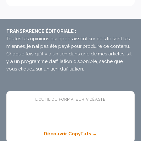
TRANSPARENCE ÉDITORIALE :
Toutes les opinions qui apparaissent sur ce site sont les
miennes, je n’ai pas été payé pour produire ce contenu.
Chaque fois qu’il y a un lien dans une de mes articles, s’il
y a un programme d’affiliation disponible, sache que
vous cliquez sur un lien d’affiliation.
L'OUTIL DU FORMATEUR VIDÉASTE
🛠 CopyTuts
— l'app macOS
gratuite
qui colle vos
textes dans l'ordre pendant vos enregistrements. Fini
les pauses copier-coller dans vos tutoriels.
Découvrir CopyTuts →