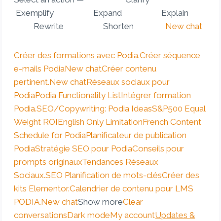
Exemplify Expand Explain
Rewrite Shorten
New chat
Créer des formations avec Podia.
Créer séquence
e-mails Podia
New chat
Créer contenu
pertinent.
New chat
Réseaux sociaux pour
Podia
Podia Functionality List
Intégrer formation
Podia.
SEO/Copywriting: Podia Ideas
S&P500 Equal
Weight ROI
English Only Limitation
French Content
Schedule for Podia
Planificateur de publication
Podia
Stratégie SEO pour Podia
Conseils pour
prompts originaux
Tendances Réseaux
Sociaux.
SEO Planification de mots-clés
Créer des
kits Elementor.
Calendrier de contenu pour LMS
PODIA.
New chat
Show more
Clear
conversations
Dark mode
My account
Updates &