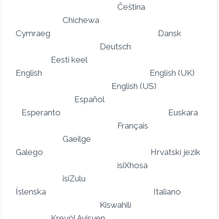
Čeština
Chichewa
Cymraeg Dansk
Deutsch
Eesti keel
English English (UK)
English (US)
Español
Esperanto Euskara
Français
Gaeilge
Galego Hrvatski jezik
isiXhosa
isiZulu
Íslenska Italiano
Kiswahili
Kreyòl Ayisyen