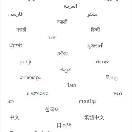
العربية
پښتو فارسی
नेपाली
मराठी हिन्दी
বাংলা
ਪੰਜਾਬੀ ગુજરાતી
ଓଡ଼ିଆ
தமிழ் తెలుగు
ಕನ್ನಡ
മലയാളം සිංහල
ไทย
ພາສາລາວ ဗမာ
စာ ភាសាខ្មែរ
한국어
中文 繁體中文
日本語