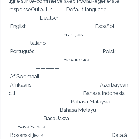
ligne sur l’e-commerce avec Podia.Regenerate
responseOutput in Default language
Deutsch
English Español
Français
Italiano
Português Polski
Українська
—————
Af Soomaali
Afrikaans Azərbaycan
dili Bahasa Indonesia
Bahasa Malaysia
Bahasa Melayu
Basa Jawa
Basa Sunda
Bosanski jezik Català