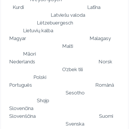
Kurdî Latīna
Latviešu valoda
Lëtzebuergesch
Lietuvių kalba
Magyar Malagasy
Malti
Māori
Nederlands Norsk
O’zbek tili
Polski
Português Română
Sesotho
Shqip
Slovenčina
Slovenščina Suomi
Svenska