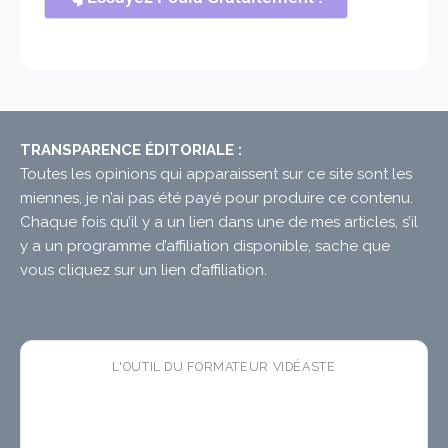
TRANSPARENCE ÉDITORIALE :
Toutes les opinions qui apparaissent sur ce site sont les
miennes, je n’ai pas été payé pour produire ce contenu.
Chaque fois qu’il y a un lien dans une de mes articles, s’il
y a un programme d’affiliation disponible, sache que
vous cliquez sur un lien d’affiliation.
L'OUTIL DU FORMATEUR VIDÉASTE
🛠 CopyTuts
— l'app macOS
gratuite
qui colle vos
textes dans l'ordre pendant vos enregistrements. Fini
les pauses copier-coller dans vos tutoriels.