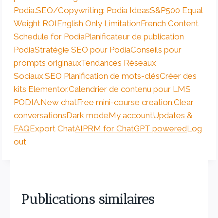
Podia.
SEO/Copywriting: Podia Ideas
S&P500 Equal
Weight ROI
English Only Limitation
French Content
Schedule for Podia
Planificateur de publication
Podia
Stratégie SEO pour Podia
Conseils pour
prompts originaux
Tendances Réseaux
Sociaux.
SEO Planification de mots-clés
Créer des
kits Elementor.
Calendrier de contenu pour LMS
PODIA.
New chat
Free mini-course creation.
Clear
conversations
Dark mode
My account
Updates &
FAQ
Export Chat
AIPRM for ChatGPT powered
Log
out
Publications similaires