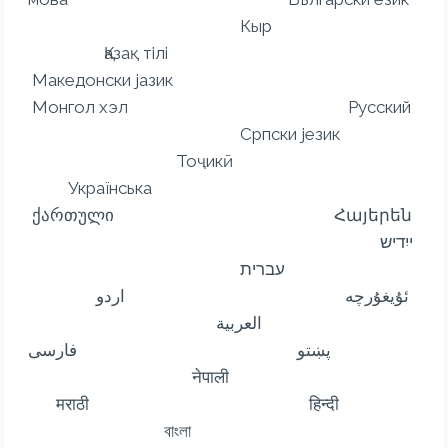
Кыр
Қазақ тілі
Македонски јазик
Монгол хэл Русский
Српски језик
Тоҷикӣ
Українська
ქართული Հայերեն
ייִדיש
עברית
ئۇيغۇرچە اردو
العربية
پښتو فارسی
नेपाली
मराठी हिन्दी
বাংলা