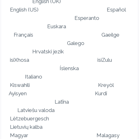
English (UK)
English (US) Español
Esperanto
Euskara
Français Gaeilge
Galego
Hrvatski jezik
isiXhosa isiZulu
Íslenska
Italiano
Kiswahili Kreyòl
Ayisyen Kurdî
Latīna
Latviešu valoda
Lëtzebuergesch
Lietuvių kalba
Magyar Malagasy