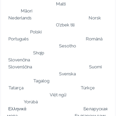
Malti
Māori
Nederlands Norsk
O’zbek tili
Polski
Português Română
Sesotho
Shqip
Slovenčina
Slovenščina Suomi
Svenska
Tagalog
Tatarça Türkçe
Việt ngữ
Yorùbá
Ελληνικά Беларуская
мова Български език