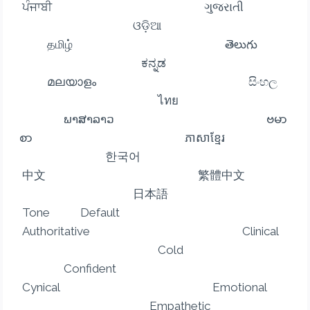
ਪੰਜਾਬੀ ગુજરાતી
ଓଡ଼ିଆ
தமிழ் తెలుగు
ಕನ್ನಡ
മലയാളം සිංහල
ไทย
ພາສາລາວ ဗမာ
စာ ភាសាខ្មែរ
한국어
中文 繁體中文
日本語
Tone Default
Authoritative Clinical
Cold
Confident
Cynical Emotional
Empathetic