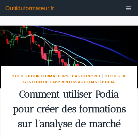
Outilduformateur.fr
OUTILS POUR FORMATEURS
|
CAS CONCRET
|
OUTILS DE
GESTION DE L'APPRENTISSAGE (LMS)
|
PODIA
Comment utiliser Podia
pour créer des formations
sur l’analyse de marché