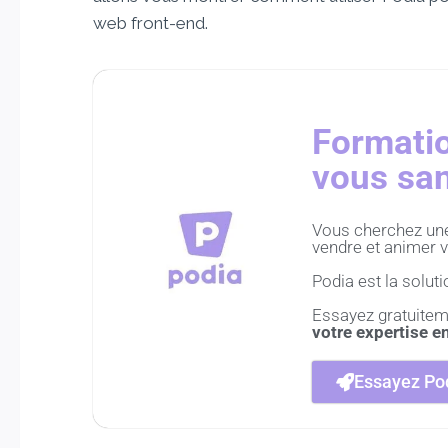
web front-end.
Formatio
vous san
Vous cherchez une 
vendre et animer v
Podia est la solutio
Essayez gratuitem
votre expertise e
Essayez Pod