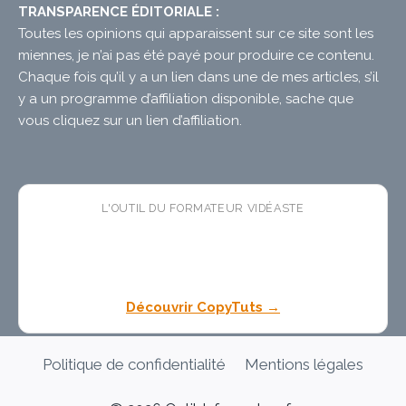
TRANSPARENCE ÉDITORIALE :
Toutes les opinions qui apparaissent sur ce site sont les
miennes, je n’ai pas été payé pour produire ce contenu.
Chaque fois qu’il y a un lien dans une de mes articles, s’il
y a un programme d’affiliation disponible, sache que
vous cliquez sur un lien d’affiliation.
L'OUTIL DU FORMATEUR VIDÉASTE
🛠 CopyTuts
— l'app macOS
gratuite
qui colle vos
textes dans l'ordre pendant vos enregistrements. Fini
les pauses copier-coller dans vos tutoriels.
Découvrir CopyTuts →
Politique de confidentialité
Mentions légales