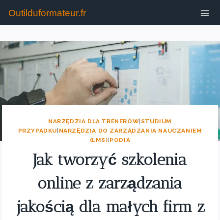
Outilduformateur.fr
NARZĘDZIA DLA TRENERÓW
|
STUDIUM
PRZYPADKU
|
NARZĘDZIA DO ZARZĄDZANIA NAUCZANIEM
(LMS)
|
PODIA
Jak tworzyć szkolenia
online z zarządzania
jakością dla małych firm z