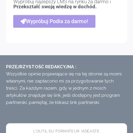
Wypróbuj najlepszy LMS na rynku za darmo i
Przekształć swoją wiedzę w dochód.
Wypróbuj Podia za darmo!
PRZEJRZYSTOŚĆ REDAKCYJNA :
Wszystkie opinie pojawiające się na tej stronie są moimi
własnymi, nie zapłacono mi za przygotowanie tych
treści. Za każdym razem, gdy w jednym z moich
artykułów znajduje się link, jeśli dostępny jest program
partnerski, pamiętaj, że klikasz link partnerski.
L'OUTIL DU FORMATEUR VIDÉASTE