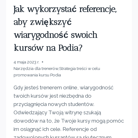
Jak wykorzystać referencje,
aby zwiększyć
wiarygodność swoich
kursów na Podia?
4 maja 2023 r.
Narzędzia dla trenerów
,
Strategia treści w celu
promowania kursu Podia
Gdy jesteś trenerem online, wiarygodność
twoich kursów jest niezbędna do
przyciągnięcia nowych studentów.
Odwiedzający Twoją witrynę szukają
dowodów na to, że Twoje kursy mogą pomóc
im osiągnąć ich cele. Referencje od
zadowolonych kursantów są skutecznym