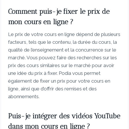
Comment puis-je fixer le prix de
mon cours en ligne ?
Le prix de votre cours en ligne dépend de plusieurs
facteurs, tels que le contenu, la durée du cours, la
qualité de l’enseignement et la concurrence sur le
marché. Vous pouvez faire des recherches sur les
prix des cours similaires sur le marché pour avoir
une idée du prix à fixer. Podia vous permet
également de fixer un prix pour votre cours en
ligne, ainsi que d’offrir des remises et des
abonnements.
Puis-je intégrer des vidéos YouTube
dans mon cours en ligne ?