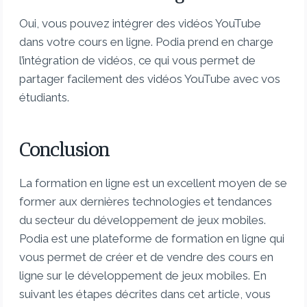
Oui, vous pouvez intégrer des vidéos YouTube
dans votre cours en ligne. Podia prend en charge
l’intégration de vidéos, ce qui vous permet de
partager facilement des vidéos YouTube avec vos
étudiants.
Conclusion
La formation en ligne est un excellent moyen de se
former aux dernières technologies et tendances
du secteur du développement de jeux mobiles.
Podia est une plateforme de formation en ligne qui
vous permet de créer et de vendre des cours en
ligne sur le développement de jeux mobiles. En
suivant les étapes décrites dans cet article, vous