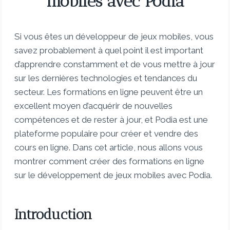
mobiles avec Podia
Si vous êtes un développeur de jeux mobiles, vous
savez probablement à quel point il est important
d’apprendre constamment et de vous mettre à jour
sur les dernières technologies et tendances du
secteur. Les formations en ligne peuvent être un
excellent moyen d’acquérir de nouvelles
compétences et de rester à jour, et Podia est une
plateforme populaire pour créer et vendre des
cours en ligne. Dans cet article, nous allons vous
montrer comment créer des formations en ligne
sur le développement de jeux mobiles avec Podia.
Introduction