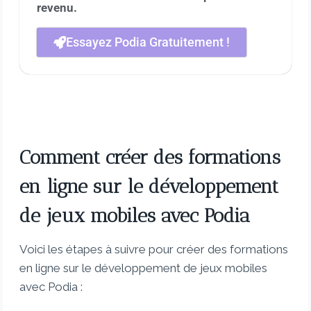
revenu.
Essayez Podia Gratuitement !
Comment créer des formations
en ligne sur le développement
de jeux mobiles avec Podia
Voici les étapes à suivre pour créer des formations
en ligne sur le développement de jeux mobiles
avec Podia :