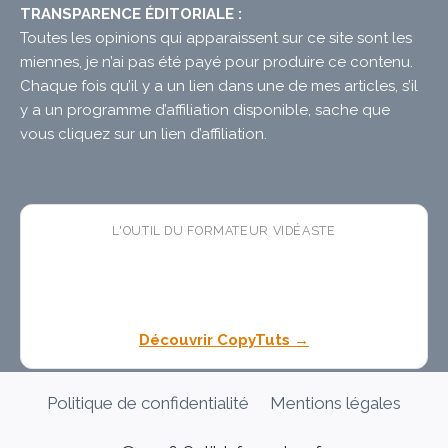
TRANSPARENCE ÉDITORIALE :
Toutes les opinions qui apparaissent sur ce site sont les
miennes, je n’ai pas été payé pour produire ce contenu.
Chaque fois qu’il y a un lien dans une de mes articles, s’il
y a un programme d’affiliation disponible, sache que
vous cliquez sur un lien d’affiliation.
L'OUTIL DU FORMATEUR VIDÉASTE
🛠 CopyTuts
— l'app macOS
gratuite
qui colle vos
textes dans l'ordre pendant vos enregistrements. Fini
les pauses copier-coller dans vos tutoriels.
Découvrir CopyTuts →
Politique de confidentialité
Mentions légales