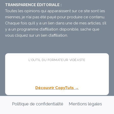
TRANSPARENCE ÉDITORIALE :
Toutes les opinions qui apparaissent sur ce site sont les
miennes, je n’ai pas été payé pour produire ce contenu.
Chaque fois qu’il y a un lien dans une de mes articles, s’il
y a un programme d’affiliation disponible, sache que
vous cliquez sur un lien d’affiliation.
L'OUTIL DU FORMATEUR VIDÉASTE
🛠 CopyTuts
— l'app macOS
gratuite
qui colle vos
textes dans l'ordre pendant vos enregistrements. Fini
les pauses copier-coller dans vos tutoriels.
Découvrir CopyTuts →
Politique de confidentialité
Mentions légales