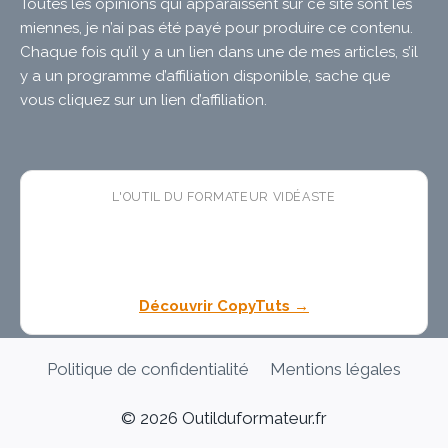
Toutes les opinions qui apparaissent sur ce site sont les
miennes, je n’ai pas été payé pour produire ce contenu.
Chaque fois qu’il y a un lien dans une de mes articles, s’il
y a un programme d’affiliation disponible, sache que
vous cliquez sur un lien d’affiliation.
L'OUTIL DU FORMATEUR VIDÉASTE
🛠 CopyTuts
— l'app macOS
gratuite
qui colle vos
textes dans l'ordre pendant vos enregistrements. Fini
les pauses copier-coller dans vos tutoriels.
Découvrir CopyTuts →
Politique de confidentialité
Mentions légales
© 2026 Outilduformateur.fr