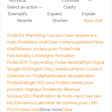
Technical Continue —
Select an action — Clarify
Exemplify Expand Explain
Rewrite Shorten
New chat
Podia for Marketing Courses.
Créer séquence e-
mails Podia
New chat
Créer contenu pertinent.
New
chat
Réseaux sociaux pour Podia
Podia
Functionality List
Intégrer formation
Podia.
SEO/Copywriting: Podia Ideas
S&P500 Equal
Weight ROI
English Only Limitation
French Content
Schedule for Podia
Planificateur de publication
Podia
Stratégie SEO pour Podia
Conseils pour
prompts originaux
Tendances Réseaux
Sociaux.
SEO Planification de mots-clés
Créer des
kits Elementor.
Calendrier de contenu pour LMS
PODIA.
New chat
Show more
Clear