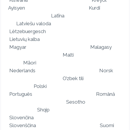
Kiswahili Kreyòl
Ayisyen Kurdî
Latīna
Latviešu valoda
Lëtzebuergesch
Lietuvių kalba
Magyar Malagasy
Malti
Māori
Nederlands Norsk
O’zbek tili
Polski
Português Română
Sesotho
Shqip
Slovenčina
Slovenščina Suomi