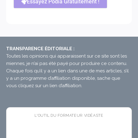
Essayez Podia Gratuitement !
TRANSPARENCE ÉDITORIALE :
Toutes les opinions qui apparaissent sur ce site sont les
miennes, je n’ai pas été payé pour produire ce contenu.
Chaque fois qu’il y a un lien dans une de mes articles, s’il
y a un programme d’affiliation disponible, sache que
vous cliquez sur un lien d’affiliation.
L'OUTIL DU FORMATEUR VIDÉASTE
🛠 CopyTuts
— l'app macOS
gratuite
qui colle vos
textes dans l'ordre pendant vos enregistrements. Fini