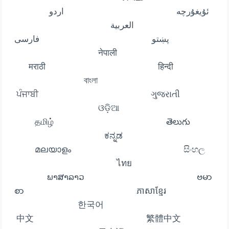
ئۇيغۇرچە اردو
العربية
پښتو فارسی
नेपाली
मराठी हिन्दी
বাংলা
ਪੰਜਾਬੀ ગુજરાતી
ଓଡ଼ିଆ
தமிழ் తెలుగు
ಕನ್ನಡ
മലയാളം සිංහල
ไทย
ພາສາລາວ ဗမာ
စာ ភាសាខ្មែរ
한국어
中文 繁體中文