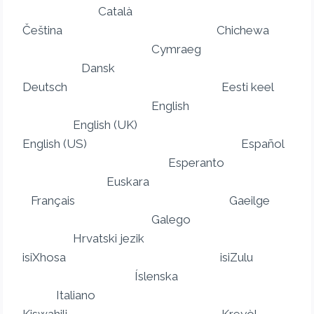
Català
Čeština Chichewa
Cymraeg
Dansk
Deutsch Eesti keel
English
English (UK)
English (US) Español
Esperanto
Euskara
Français Gaeilge
Galego
Hrvatski jezik
isiXhosa isiZulu
Íslenska
Italiano