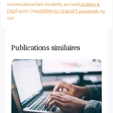
conversations
Dark mode
My account
Updates &
FAQ
Export Chat
AIPRM for ChatGPT powered
Log
out
Publications similaires