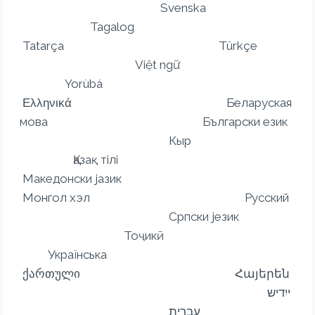
Svenska
Tagalog
Tatarça Türkçe
Việt ngữ
Yorùbá
Ελληνικά Беларуская
мова Български език
Кыр
Қазақ тілі
Македонски јазик
Монгол хэл Русский
Српски језик
Тоҷикӣ
Українська
ქართული Հայերեն
ייִדיש
עברית